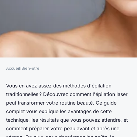
Accueil
›
Bien-être
BIEN-ÊTRE
Votre guide complet de
Vous en avez assez des méthodes d'épilation
traditionnelles ? Découvrez comment l'épilation laser
l'épilation laser
peut transformer votre routine beauté. Ce guide
complet vous explique les avantages de cette
Livia
•
29 août 2024
•
5 min de lecture
technique, les résultats que vous pouvez attendre, et
comment préparer votre peau avant et après une