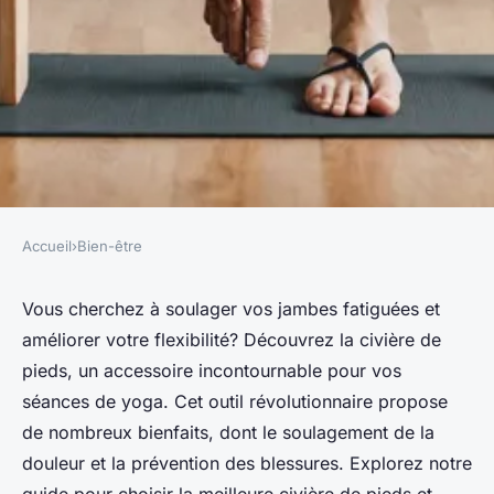
Accueil
›
Bien-être
BIEN-ÊTRE
Boutique de yoga :
Vous cherchez à soulager vos jambes fatiguées et
améliorer votre flexibilité? Découvrez la civière de
commandez une civière de
pieds, un accessoire incontournable pour vos
pieds pour vous étirer les
séances de yoga. Cet outil révolutionnaire propose
jambes
de nombreux bienfaits, dont le soulagement de la
douleur et la prévention des blessures. Explorez notre
Livia
•
28 juillet 2024
•
4 min de lecture