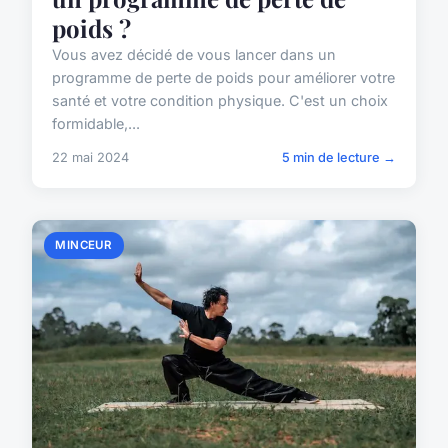
poids ?
Vous avez décidé de vous lancer dans un
programme de perte de poids pour améliorer votre
santé et votre condition physique. C'est un choix
formidable,...
22 mai 2024
5 min de lecture →
MINCEUR