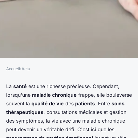
Accueil
›
Actu
ACTU
Quels sont les avantages des
La
santé
est une richesse précieuse. Cependant,
lorsqu'une
maladie chronique
frappe, elle bouleverse
programmes de soutien
souvent la
qualité de vie
des
patients
. Entre
soins
émotionnel pour les patients
thérapeutiques
, consultations médicales et gestion
atteints de maladies
des symptômes, la vie avec une maladie chronique
chroniques?
peut devenir un véritable défi. C'est ici que les