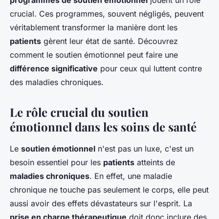
programmes de soutien émotionnel
jouent un rôle
Livia
•
22 mai 2024
•
7 min de lecture
crucial. Ces programmes, souvent négligés, peuvent
véritablement transformer la manière dont les
patients
gèrent leur état de santé. Découvrez
comment le soutien émotionnel peut faire une
différence significative
pour ceux qui luttent contre
des maladies chroniques.
Le rôle crucial du soutien
émotionnel dans les soins de santé
Le
soutien émotionnel
n'est pas un luxe, c'est un
besoin essentiel pour les
patients
atteints de
maladies chroniques
. En effet, une maladie
chronique ne touche pas seulement le corps, elle peut
aussi avoir des effets dévastateurs sur l'esprit. La
prise en charge thérapeutique
doit donc inclure des